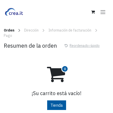
Ir al contenido
Orden
Dirección
Información de facturación
Pago
Resumen de la orden
Reordenado rápido
¡Su carrito está vacío!
Tienda